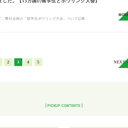
ました。【13カ国の留学生とボウリング大会】
MOR
にて、弊社企画の「留学生ボウリング大会」ついて記事...
2
3
4
5
NEXT
[ PICKUP CONTENTS ]