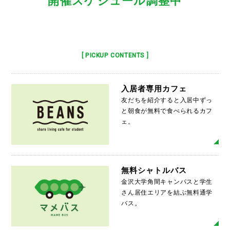
開催スケジュール調整中
[ PICKUP CONTENTS ]
入居者専用カフェ
友だちを紹介すると入居中ずっ
と朝食が無料で食べられるカフ
ェ。
MO
無料シャトルバス
金沢大学角間キャンパスと学生
さん居住エリアを結ぶ無料通学
バス。
MO