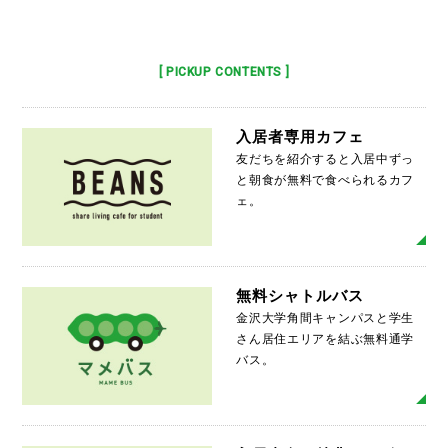
[ PICKUP CONTENTS ]
入居者専用カフェ
友だちを紹介すると入居中ずっ
と朝食が無料で食べられるカフ
ェ。
MO
無料シャトルバス
金沢大学角間キャンパスと学生
さん居住エリアを結ぶ無料通学
バス。
MO