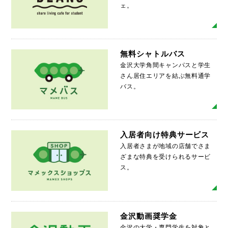
ェ。
MO
無料シャトルバス
金沢大学角間キャンパスと学生
さん居住エリアを結ぶ無料通学
バス。
MO
入居者向け特典サービス
入居者さまが地域の店舗でさま
ざまな特典を受けられるサービ
ス。
MO
金沢動画奨学金
金沢の大学・専門学生を対象と