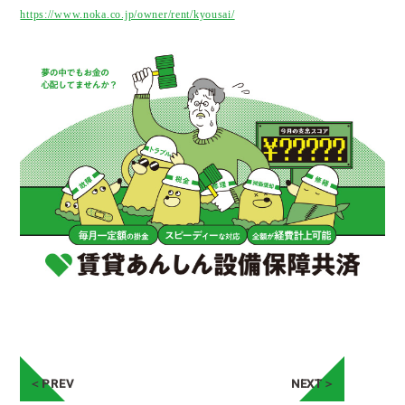
https://www.noka.co.jp/owner/rent/kyousai/
＜PREV
NEXT＞