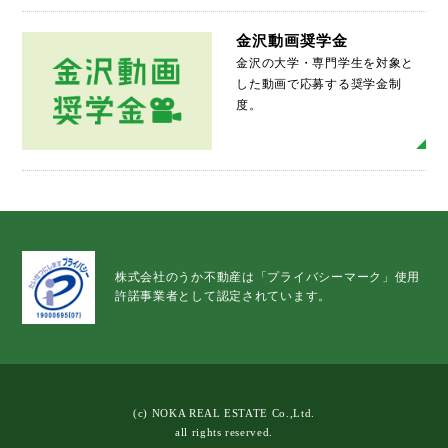
金沢動画奨学金
金沢の大学・専門学生を対象と
した動画で応募する奨学金制
度。
MO
株式会社のうか不動産は「プライバシーマーク」使用
許諾事業者として認定されています。
(c) NOKA REAL ESTATE Co.,Ltd.
all rights reserved.