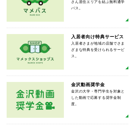
さん居住エリアを結ぶ無料通学
バス。
MO
入居者向け特典サービス
入居者さまが地域の店舗でさま
ざまな特典を受けられるサービ
ス。
MO
金沢動画奨学金
金沢の大学・専門学生を対象と
した動画で応募する奨学金制
度。
MO