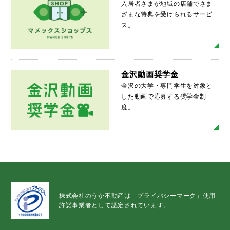
入居者さまが地域の店舗でさま
ざまな特典を受けられるサービ
ス。
MO
金沢動画奨学金
金沢の大学・専門学生を対象と
した動画で応募する奨学金制
度。
MO
株式会社のうか不動産は「プライバシーマーク」使用
許諾事業者として認定されています。