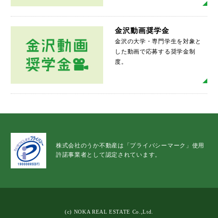
MO
金沢動画奨学金
金沢の大学・専門学生を対象と
した動画で応募する奨学金制
度。
MO
株式会社のうか不動産は「プライバシーマーク」使用
許諾事業者として認定されています。
(c) NOKA REAL ESTATE Co.,Ltd.