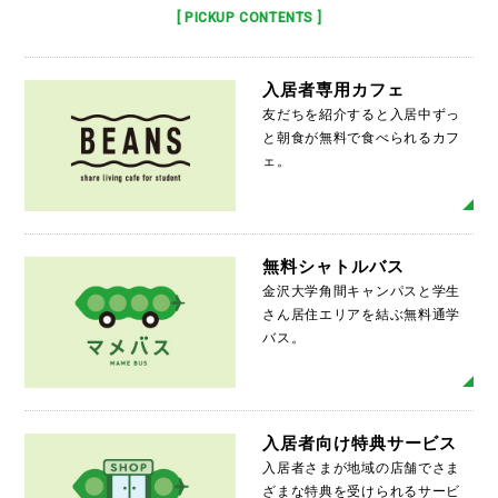
[ PICKUP CONTENTS ]
入居者専用カフェ
友だちを紹介すると入居中ずっ
と朝食が無料で食べられるカフ
ェ。
MO
無料シャトルバス
金沢大学角間キャンパスと学生
さん居住エリアを結ぶ無料通学
バス。
MO
入居者向け特典サービス
入居者さまが地域の店舗でさま
ざまな特典を受けられるサービ