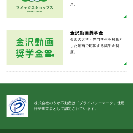
ス。
MO
金沢動画奨学金
金沢の大学・専門学生を対象と
した動画で応募する奨学金制
度。
MO
株式会社のうか不動産は「プライバシーマーク」使用
許諾事業者として認定されています。