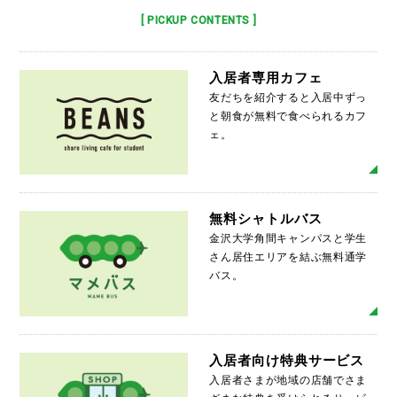
[ PICKUP CONTENTS ]
入居者専用カフェ
友だちを紹介すると入居中ずっ
と朝食が無料で食べられるカフ
ェ。
MO
無料シャトルバス
金沢大学角間キャンパスと学生
さん居住エリアを結ぶ無料通学
バス。
MO
入居者向け特典サービス
入居者さまが地域の店舗でさま