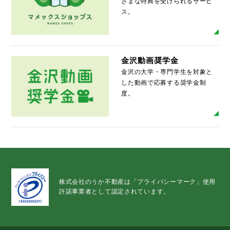
ざまな特典を受けられるサービ
ス。
MO
金沢動画奨学金
金沢の大学・専門学生を対象と
した動画で応募する奨学金制
度。
MO
株式会社のうか不動産は「プライバシーマーク」使用
許諾事業者として認定されています。