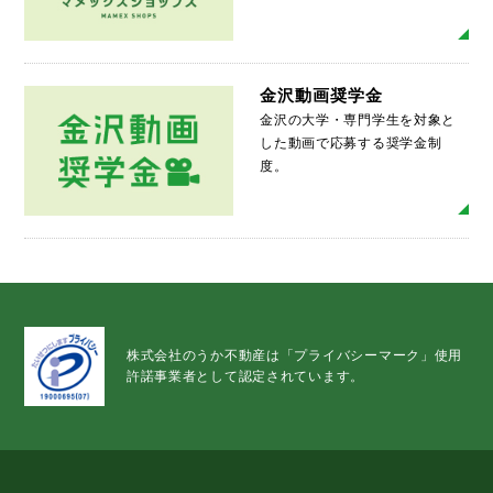
MO
金沢動画奨学金
金沢の大学・専門学生を対象と
した動画で応募する奨学金制
度。
MO
株式会社のうか不動産は「プライバシーマーク」使用
許諾事業者として認定されています。