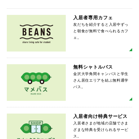
入居者専用カフェ
友だちを紹介すると入居中ずっ
と朝食が無料で食べられるカフ
ェ。
MO
無料シャトルバス
金沢大学角間キャンパスと学生
さん居住エリアを結ぶ無料通学
バス。
MO
入居者向け特典サービス
入居者さまが地域の店舗でさま
ざまな特典を受けられるサービ
ス。