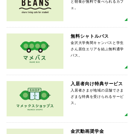
と朝食が無料で食べられるカフ
ェ。
MO
無料シャトルバス
金沢大学角間キャンパスと学生
さん居住エリアを結ぶ無料通学
バス。
MO
入居者向け特典サービス
入居者さまが地域の店舗でさま
ざまな特典を受けられるサービ
ス。
MO
金沢動画奨学金