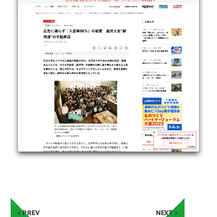
＜PREV
NEXT＞