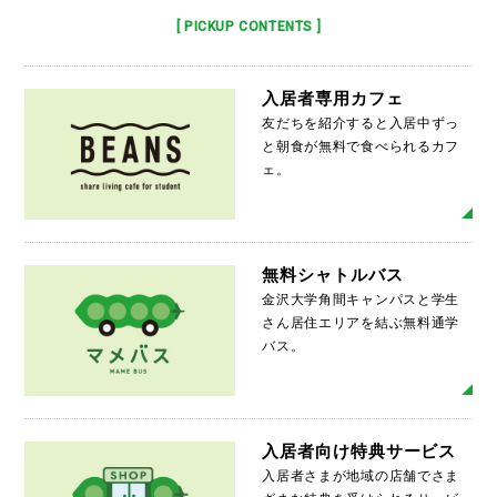
[ PICKUP CONTENTS ]
入居者専用カフェ
友だちを紹介すると入居中ずっ
と朝食が無料で食べられるカフ
ェ。
MO
無料シャトルバス
金沢大学角間キャンパスと学生
さん居住エリアを結ぶ無料通学
バス。
MO
入居者向け特典サービス
入居者さまが地域の店舗でさま