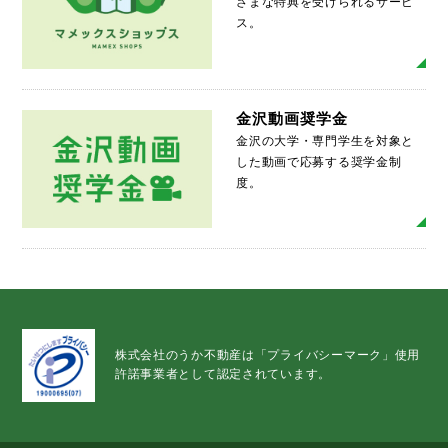
ざまな特典を受けられるサービ
ス。
MO
金沢動画奨学金
金沢の大学・専門学生を対象と
した動画で応募する奨学金制
度。
MO
株式会社のうか不動産は「プライバシーマーク」使用
許諾事業者として認定されています。