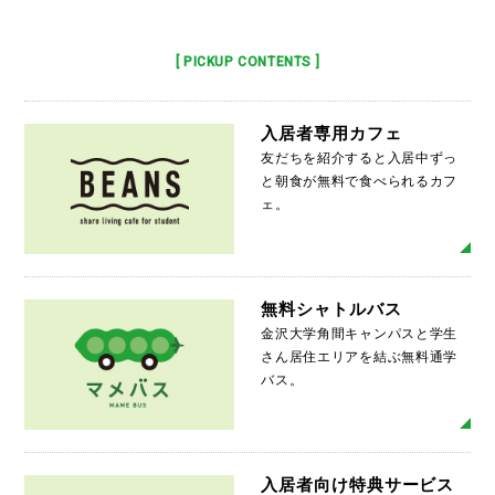
[ PICKUP CONTENTS ]
入居者専用カフェ
友だちを紹介すると入居中ずっ
と朝食が無料で食べられるカフ
ェ。
MO
無料シャトルバス
金沢大学角間キャンパスと学生
さん居住エリアを結ぶ無料通学
バス。
MO
入居者向け特典サービス