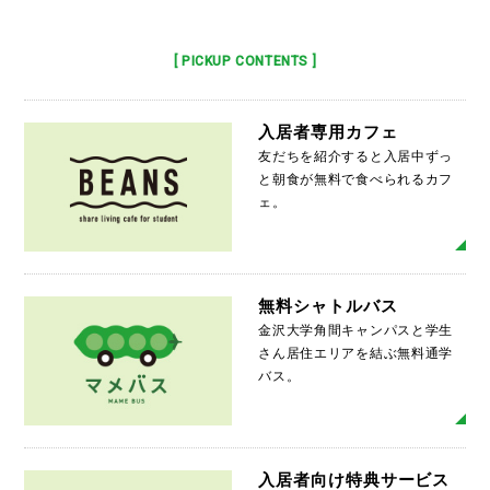
[ PICKUP CONTENTS ]
入居者専用カフェ
友だちを紹介すると入居中ずっ
と朝食が無料で食べられるカフ
ェ。
MO
無料シャトルバス
金沢大学角間キャンパスと学生
さん居住エリアを結ぶ無料通学
バス。
MO
入居者向け特典サービス