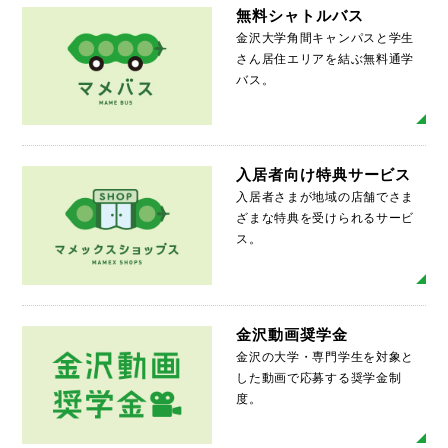
無料シャトルバス
金沢大学角間キャンパスと学生
さん居住エリアを結ぶ無料通学
バス。
MO
入居者向け特典サービス
入居者さまが地域の店舗でさま
ざまな特典を受けられるサービ
ス。
MO
金沢動画奨学金
金沢の大学・専門学生を対象と
した動画で応募する奨学金制
度。
MO