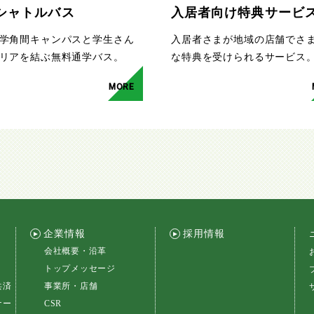
シャトルバス
入居者向け特典サービ
学角間キャンパスと学生さん
入居者さまが地域の店舗でさ
リアを結ぶ無料通学バス。
な特典を受けられるサービス
MORE
企業情報
採用情報
会社概要・沿革
トップメッセージ
共済
事業所・店舗
ナー
CSR