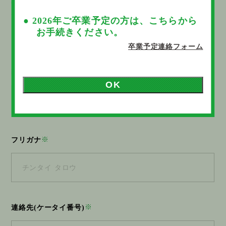
物件の最終利用日（退去日）をご入力ください。
解約日が本日より1ヶ月未満の場合、本日より1ヶ月後までの賃料
● 2026年ご卒業予定の方は、こちらから
等相当額がかかります。
お手続きください。
また、契約終了日を超える解約日は受付できません。
卒業予定連絡フォーム
※
契約者氏名
OK
※
フリガナ
※
連絡先(ケータイ番号)