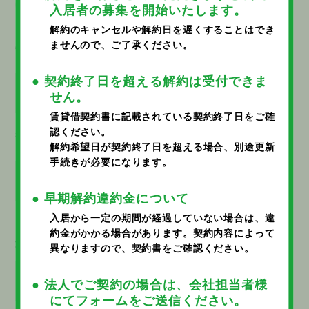
浄水器
Wi-Fiプラン
入居者の募集を開始いたします。
解約のキャンセルや解約日を遅くすることはでき
ませんので、ご了承ください。
物件名
● 契約終了日を超える解約は受付できま
せん。
賃貸借契約書に記載されている契約終了日をご確
認ください。
部屋番号 (区画番号)
解約希望日が契約終了日を超える場合、別途更新
手続きが必要になります。
● 早期解約違約金について
入居から一定の期間が経過していない場合は、違
約金がかかる場合があります。契約内容によって
※
解約日
異なりますので、契約書をご確認ください。
年
月
日
● 法人でご契約の場合は、会社担当者様
にてフォームをご送信ください。